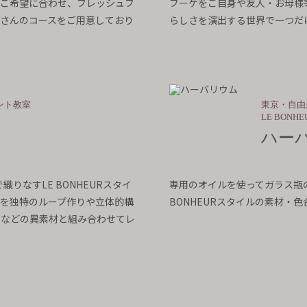
のご希望に合わせ、フレッシュフ
ブーケをご自身や友人・お母様
さんのコースをご用意しており
らしさを演出する世界で一つだ
ント教室
東京・自由
LE BON
ハー
りなすLE BONHEURスタイ
専用のオイルを使ってガラス瓶
を独特のループ作りや立体的構
BONHEURスタイルの素材・
ーなどの異素材と組み合わせてレ