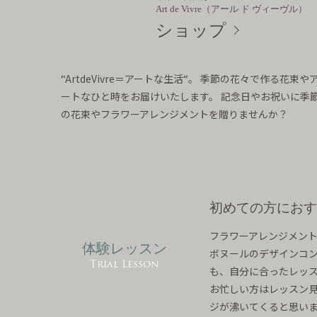
Art de Vivre（アール ド ヴィーヴル）
ショップ
“ArtdeVivre＝アートな生活“。 季節の花々で作る花
ートなひと時をお届けいたします。 記念日やお祝いに季
の花束やフラワーアレンジメントを贈りませんか？
初めての方におす
フラワーアレンジメン
体験レッスン
ボヌールのデザインコン
Trial Lesson
も、自分に合ったレッ
お忙しい方はレッスン
ジが沸いてくると思い