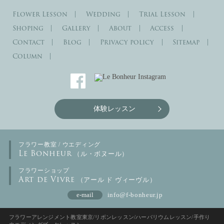
Flower Lesson
Wedding
Trial Lesson
Shoping
Gallery
About
Access
Contact
Blog
Privacy policy
Sitemap
Column
体験レッスン
フラワー教室 / ウエディング
Le Bonheur
（ル・ボヌール）
フラワーショップ
Art de Vivre
（アール ド ヴィーヴル）
e-mail
info@f-bonheur.jp
フラワーアレンジメント教室東京/リボンレッスン/ハーバリウムレッスン/手作り