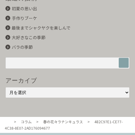
初夏の思い出
手作りブーケ
最後までシャクヤクを楽しんで
大好きなこの季節
バラの季節
アーカイブ
>
コラム
>
春の花々ラナンキュラス
>
482C97E1-CE77-
東京・自由が丘のル・ボヌール
4C38-8E07-2AD176094677