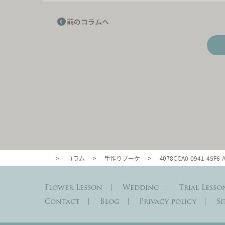
前のコラムへ
>
コラム
>
手作りブーケ
>
4078CCA0-0941-45F6-
東京・自由が丘のル・ボヌール
Flower Lesson
Wedding
Trial Lesso
Contact
Blog
Privacy policy
S