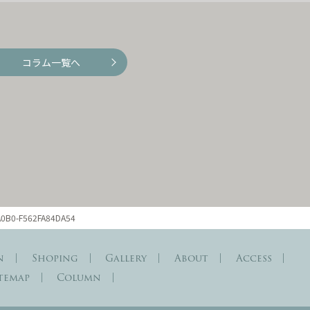
コラム一覧へ
A0B0-F562FA84DA54
n
Shoping
Gallery
About
Access
itemap
Column