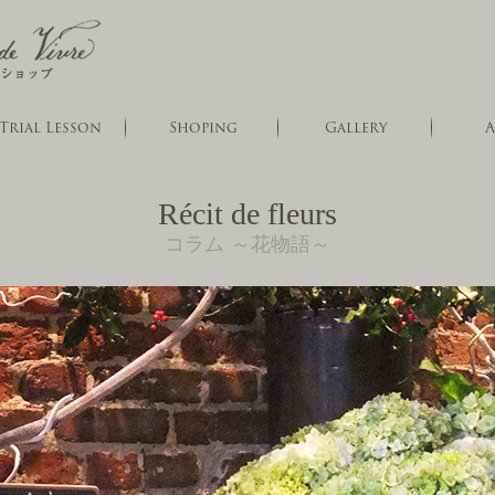
Trial Lesson
Shoping
Gallery
A
Récit de fleurs
コラム ～花物語～