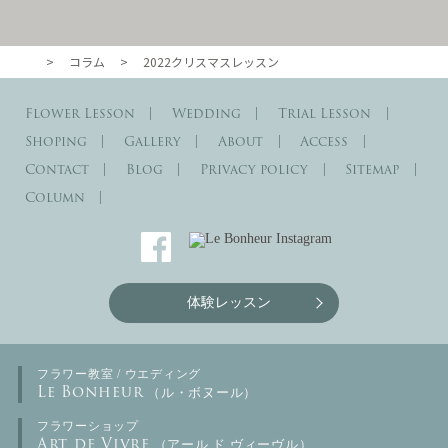
>
コラム
>
2022クリスマスレッスン
東京・自由が丘のル・ボヌール
Flower Lesson
Wedding
Trial Lesson
Shoping
Gallery
About
Access
Contact
Blog
Privacy policy
Sitemap
Column
体験レッスン
フラワー教室 / ウエディング
Le Bonheur
（ル・ボヌール）
フラワーショップ
Art de Vivre
（アール ド ヴィーヴル）