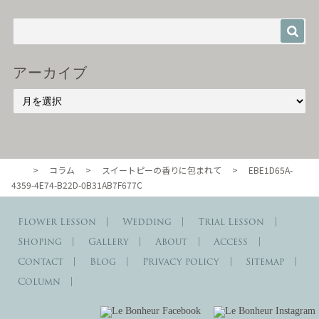
アーカイブ
>
コラム
>
スイートピーの香りに包まれて
>
EBE1D65A-
東京・自由が丘のル・ボヌール
4359-4E74-B22D-0B31AB7F677C
Flower Lesson
Wedding
Trial Lesson
Shoping
Gallery
About
Access
Contact
Blog
Privacy policy
Sitemap
Column