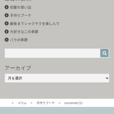
初夏の思い出
手作りブーケ
最後までシャクヤクを楽しんで
大好きなこの季節
バラの季節
アーカイブ
>
コラム
>
手作りブーケ
>
unnamed (2)
東京・自由が丘のル・ボヌール