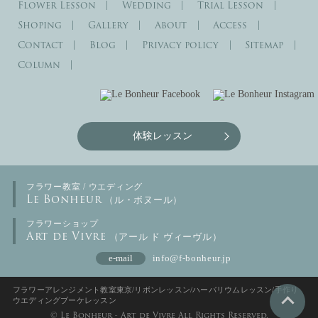
Flower Lesson
Wedding
Trial Lesson
Shoping
Gallery
About
Access
Contact
Blog
Privacy policy
Sitemap
Column
体験レッスン
フラワー教室 / ウエディング
Le Bonheur
（ル・ボヌール）
フラワーショップ
Art de Vivre
（アール ド ヴィーヴル）
e-mail
info@f-bonheur.jp
フラワーアレンジメント教室東京/リボンレッスン/ハーバリウムレッスン/手作り
ウエディングブーケレッスン
© Le Bonheur - Art de Vivre All Rights Reserved.