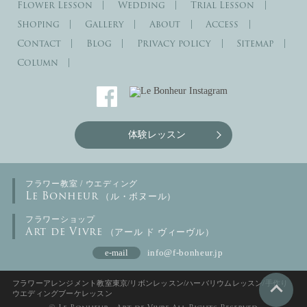
Flower Lesson
Wedding
Trial Lesson
Shoping
Gallery
About
Access
Contact
Blog
Privacy policy
Sitemap
Column
体験レッスン
フラワー教室 / ウエディング
Le Bonheur
（ル・ボヌール）
フラワーショップ
Art de Vivre
（アール ド ヴィーヴル）
e-mail
info@f-bonheur.jp
フラワーアレンジメント教室東京/リボンレッスン/ハーバリウムレッスン/手作り
ウエディングブーケレッスン