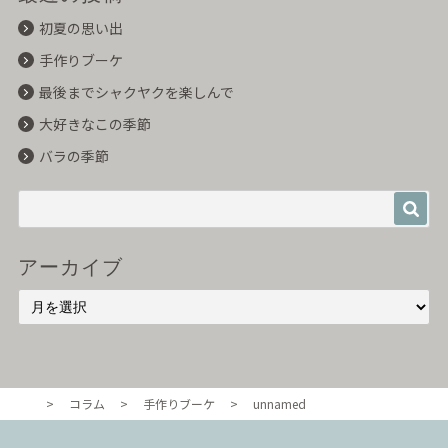
初夏の思い出
手作りブーケ
最後までシャクヤクを楽しんで
大好きなこの季節
バラの季節
アーカイブ
>
コラム
>
手作りブーケ
>
unnamed
東京・自由が丘のル・ボヌール