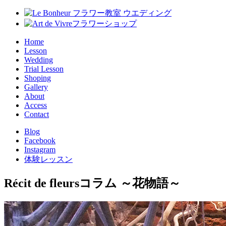
Home
Lesson
Wedding
Trial Lesson
Shoping
Gallery
About
Access
Contact
Blog
Facebook
Instagram
体験レッスン
Récit de fleurs
コラム ～花物語～