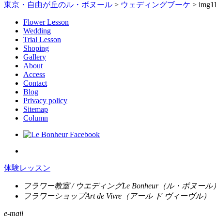
東京・自由が丘のル・ボヌール
>
ウェディングブーケ
>
img1
Flower Lesson
Wedding
Trial Lesson
Shoping
Gallery
About
Access
Contact
Blog
Privacy policy
Sitemap
Column
体験レッスン
フラワー教室 / ウエディング
Le Bonheur
（ル・ボヌール
フラワーショップ
Art de Vivre
（アール ド ヴィーヴル）
e-mail