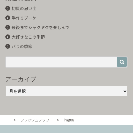
初夏の思い出
手作りブーケ
最後までシャクヤクを楽しんで
大好きなこの季節
バラの季節
アーカイブ
>
フレッシュフラワー
>
img08
東京・自由が丘のル・ボヌール