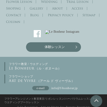
Flower Lesson
Wedding
Trial Lesson
Shoping
Gallery
About
Access
Contact
Blog
Privacy policy
Sitemap
Column
体験レッスン
フラワー教室 / ウエディング
Le Bonheur
（ル・ボヌール）
フラワーショップ
Art de Vivre
（アール ド ヴィーヴル）
e-mail
info@f-bonheur.jp
フラワーアレンジメント教室東京/リボンレッスン/ハーバリウムレッスン/手作り
ウエディングブーケレッスン