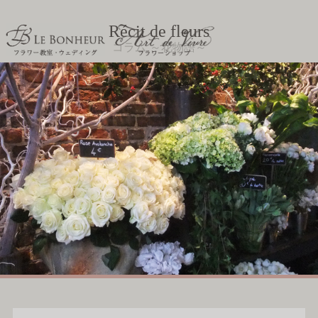
Récit de fleurs
コラム ～花物語～