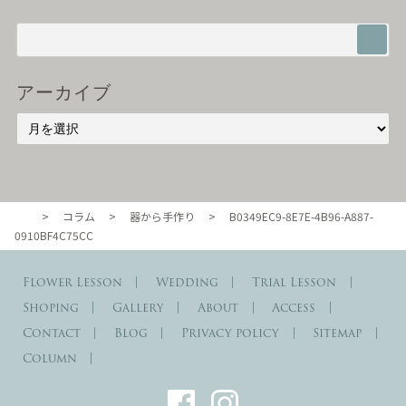
アーカイブ
>
コラム
>
器から手作り
>
B0349EC9-8E7E-4B96-A887-
東京・自由が丘のル・ボヌール
0910BF4C75CC
Flower Lesson
Wedding
Trial Lesson
Shoping
Gallery
About
Access
Contact
Blog
Privacy policy
Sitemap
Column