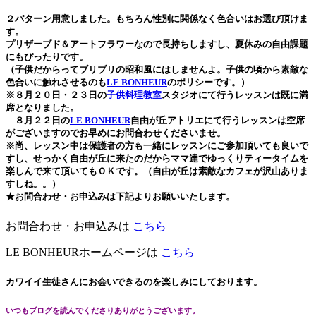
２パターン用意しました。もちろん性別に関係なく色合いはお選び頂けま
す。
プリザーブド＆アートフラワーなので長持ちしますし、夏休みの自由課題
にもぴったりです。
（
子供だからってブリブリの昭和風にはしませんよ。子供の頃から素敵な
色合いに触れさせるのも
LE BONHEUR
のポリシーです。）
※８月２０日・２３日の
子供料理教室
スタジオにて行うレッスンは既に満
席となりました。
８月２２日の
LE BONHEUR
自由が丘アトリエにて行うレッスンは空席
がございますのでお早めにお問合わせくださいませ。
※尚、レッスン中は保護者の方も一緒にレッスンにご参加頂いても良いで
すし、せっかく自由が丘に来たのだからママ達でゆっくりティータイムを
楽しんで来て頂いてもＯＫです
。（自由が丘は素敵なカフェが沢山ありま
すしね。。）
★お問合わせ・お申込みは下記よりお願いいたします。
お問合わせ・お申込みは
こちら
LE BONHEURホームページは
こちら
カワイイ生徒さんにお会いできるのを楽しみにしております。
いつもブログを読んでくださりありがとうございます。