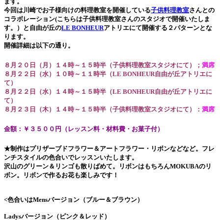
ます。
今回は川崎でお子様向けの料理教室を開催している
子供料理教室
さんとの
コラボレーション(こちらは子供料理教室さんのスタジオで開催いたしま
す。）と自由が丘の
LE BONHEUR
アトリエにて開催する２パターンとな
ります。
開催詳細は以下の通り。
８月２０日（月）１４時～１５時半（子供料理教室スタジオにて）；
満席
８月２２日（水）１０時～１１時半（LE BONHEUR自由が丘アトリエに
て）
８月２２日（水）１４時～１５時半（LE BONHEUR自由が丘アトリエに
て）
８月２３日（木）１４時～１５時半（子供料理教室スタジオにて）：
満席
金額：￥３５００円（レッスン料・材料費・お菓子付）
★制作はプリザーブドフラワー＆アートフラワー・リボンなどなど。フレ
ンチスタイルの色合いでレッスンいたします。
沢山のグリーン＆リンゴも散りばめて。リボンはもちろんMOKUBAのリ
ボン。リボンで作るお花も楽しみです！
<
色合いはMensバージョン（ブルー＆ブラウン）
Ladysバージョン（ピンク＆レッド）