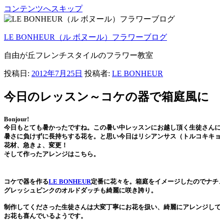
コンテンツへスキップ
LE BONHEUR（ル ボヌール）フラワーブログ
自由が丘フレンチスタイルのフラワー教室
投稿日:
2012年7月25日
投稿者:
LE BONHEUR
今日のレッスン～コケの器で箱庭風に
Bonjour!
今日もとても暑かったですね。この暑い中レッスンにお越し頂く生徒さん
暑さに負けずに長持ちする花を。と思い今日はリシアンサス（トルコキキ
花材、急きょ、変更！
そして作ったアレンジはこちら。
コケで器を作る
LE BONHEUR
定番に花々を。箱庭をイメージしたのでナチ
グレッシュピンクのオルドダッチも綺麗に咲き誇り。
制作してくださった生徒さんは大変丁寧にお花を扱い、綺麗にアレンジし
お花も喜んでいるようです。