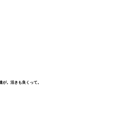
達が。活きも良くって。
。