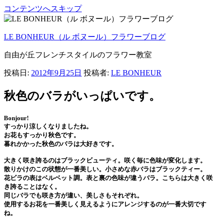
コンテンツへスキップ
LE BONHEUR（ル ボヌール）フラワーブログ
自由が丘フレンチスタイルのフラワー教室
投稿日:
2012年9月25日
投稿者:
LE BONHEUR
秋色のバラがいっぱいです。
Bonjour!
すっかり涼しくなりましたね。
お花もすっかり秋色です。
暮れかかった秋色のバラは大好きです。
大きく咲き誇るのはブラックビューティ。咲く毎に色味が変化します。
散りかけのこの状態が一番美しい。小さめな赤バラはブラックティー。
花ビラの表はベルベット調。表と裏の色味が違うバラ。こちらは大きく咲
き誇ることはなく。
同じバラでも咲き方が違い、美しさもそれぞれ。
使用するお花を一番美しく見えるようにアレンジするのが一番大切です
ね。