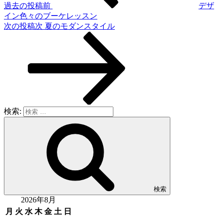
過去の投稿
前
デザ
イン色々のブーケレッスン
次の投稿
次
夏のモダンスタイル
検索:
検索
2026年8月
月
火
水
木
金
土
日