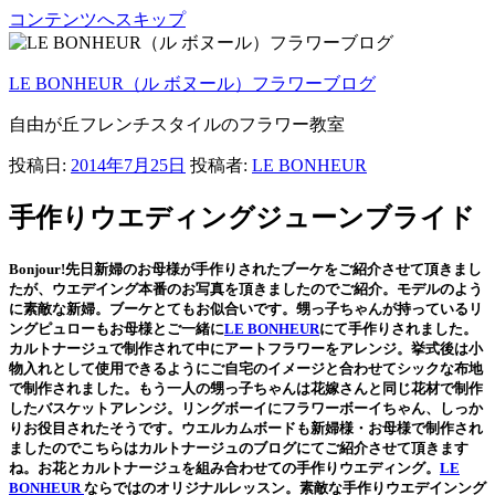
コンテンツへスキップ
LE BONHEUR（ル ボヌール）フラワーブログ
自由が丘フレンチスタイルのフラワー教室
投稿日:
2014年7月25日
投稿者:
LE BONHEUR
手作りウエディングジューンブライド
Bonjour!先日新婦のお母様が手作りされたブーケをご紹介させて頂きまし
たが、ウエデイング本番のお写真を頂きましたのでご紹介。
モデルのよう
に素敵な新婦。ブーケとてもお似合いです。
甥っ子ちゃんが持っているリ
ングピュローもお母様とご一緒に
LE BONHEUR
にて手作りされました。
カルトナージュで制作されて中にアートフラワーをアレンジ。挙式後は小
物入れとして使用できるようにご自宅のイメージと合わせてシックな布地
で制作されました。もう一人の甥っ子ちゃんは花嫁さんと同じ花材で制作
したバスケットアレンジ。リングボーイにフラワーボーイちゃん、しっか
りお役目されたそうです。
ウエルカムボードも新婦様・お母様で制作され
ましたのでこちらはカルトナージュのブログにてご紹介させて頂きます
ね。お花とカルトナージュを組み合わせての手作りウエディング。
LE
BONHEUR
ならではのオリジナルレッスン。素敵な手作りウエデインング