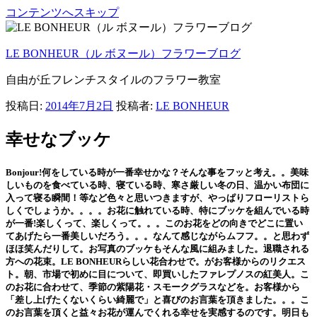
コンテンツへスキップ
LE BONHEUR（ル ボヌール）フラワーブログ
自由が丘フレンチスタイルのフラワー教室
投稿日:
2014年7月2日
投稿者:
LE BONHEUR
幸せなブッケ
Bonjour!
何をしている時が一番幸せかな？そんな事をフッと考え。。美味
しいものを食べている時、寝ている時、寒さ厳しい冬の日、温かい布団に
入って寝る瞬間！等など色々と思いつきますが、やっぱりフローリストら
しくでしょうか。。。。お花に触れている時、特にブッケを組んでいる時
が一番!楽しくって、楽しくって。。。このお花をどの向きでどこに置い
てあげたら一番美しいだろう。。。なんて感じながらムフフ。。と思わず
ほほ笑んだりして。お写真のブッケもそんな風に組みました。退職される
方への花束。LE BONHEURらしい花合わせで。がお客様からのリクエス
ト。朝、市場で初めに目について、即買いしたファレプノスの紅美人。こ
のお花に合わせて、
季節の紫陽花・スモークグラスなどを。お客様から
「差し上げたくないくらい綺麗で」と喜びのお言葉を頂きました。。。こ
のお言葉を頂くと益々お花が運んでくれる幸せを実感するのです。明日も