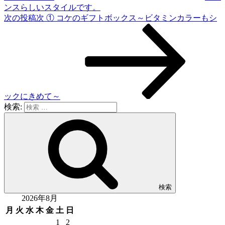
ンスらしいスタイルです。
次の投稿
次
① コケのギフトボックス～ビタミンカラーもシ
ックにきめて～
検索:
検索
2026年8月
月
火
水
木
金
土
日
1
2